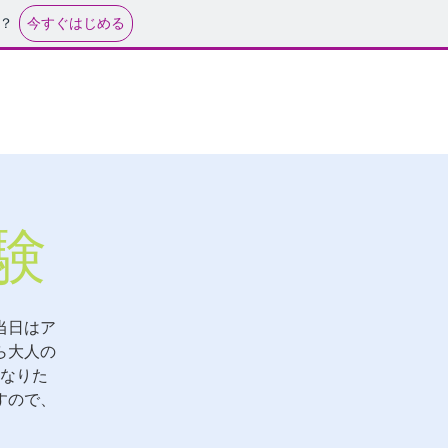
今すぐはじめる
？
験
当日はア
ら大人の
なりた
すので、