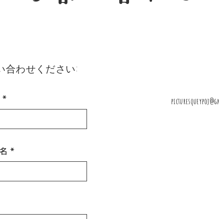
:
い合わせください
picturesqueypoj@g
名