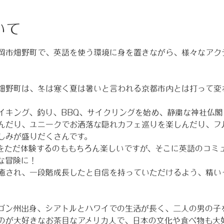
いて
岡市畑野町で、英語を使う環境に身を置きながら、様々なアク
畑野町は、冬は寒く夏は暑いと言われる京都市内とは打って変
イキング、釣り、BBQ、サイクリングを始め、静粛な神社仏
んだり、ユニークでお洒落な隠れカフェ巡りを楽しんだり、フ
しみが盛りだくさんです。
をただ体験するのももちろん楽しいですが、そこに英語のコミ
な冒険に！
癒され、一段階成長したと自信を持っていただけるよう、精い
ゴン州出身、シアトルとハワイでの生活が長く、二人の男の子
のが大好きなお茶目なアメリカ人で、日本の文化や食べ物も大